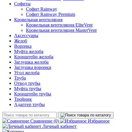
Софиты
Софит Rainway
Софит Rainway Premium
Кровельная вентиляция
Кровельная вентиляция EliteVent
Кровельная вентиляция MasterVent
Аксессуары
Желоб
Воронка
Муфта желоба
Кронштейн желоба
Заглушка желоба
Заглушка воронки
Угол желоба
Труба
Отвод трубы
Муфта трубы
Кронштейн трубы
Тройник
Адаптер трубы
Сравнение
(0)
Избранное
Личный кабинет