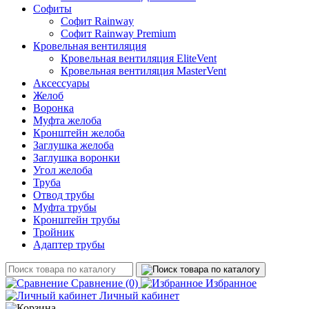
Софиты
Софит Rainway
Софит Rainway Premium
Кровельная вентиляция
Кровельная вентиляция EliteVent
Кровельная вентиляция MasterVent
Аксессуары
Желоб
Воронка
Муфта желоба
Кронштейн желоба
Заглушка желоба
Заглушка воронки
Угол желоба
Труба
Отвод трубы
Муфта трубы
Кронштейн трубы
Тройник
Адаптер трубы
Сравнение
(0)
Избранное
Личный кабинет