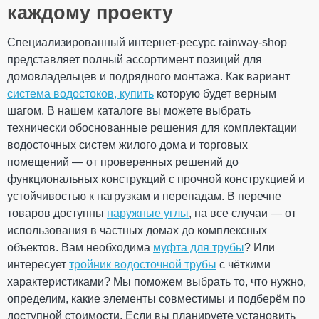
диаметр трубы
75 мм
каждому проекту
Длина
3000 мм
Вес
1,590 кг
Специализированный интернет-ресурс rainway-shop
3000 × 75 × 75
Габариты
Ваш отзыв
представляет полный ассортимент позиций для
мм
Количество в
домовладельцев и подрядного монтажа. Как вариант
10 шт
упаковке
система водостоков, купить
которую будет верным
Дополнительные характеристики
шагом. В нашем каталоге вы можете выбрать
Температура
от - 40°С / до +
технически обоснованные решения для комплектации
использования
60°С
Температура для
водосточных систем жилого дома и торговых
от + 5°С
монтажа
помещений — от проверенных решений до
Рейтинг
Устойчивость к УФ-
Устойчивый
функциональных конструкций с прочной конструкцией и
излучению
устойчивостью к нагрузкам и перепадам. В перечне
Гарантия
10 лет
Европейский
товаров доступны
наружные углы
, на все случаи — от
EN 12200-1:2016
стандарт
ОТПРАВИТЬ
использования в частных домах до комплексных
Сертификат
Сертифицирован
объектов. Вам необходима
муфта для трубы
? Или
соответствия
интересует
тройник водосточной трубы
с чёткими
характеристиками? Мы поможем выбрать то, что нужно,
определим, какие элементы совместимы и подберём по
Труба водосточная 75 мм
доступной стоимости. Если вы планируете установить