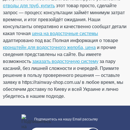
L=3 м (RAINWAY 90)
отводы для труб, купить
этот товар просто, сделайте
коричневая
запрос — процесс консультации займёт минимум затрат
времени, и итог превзойдёт ожидания. Наши
ПРОДОЛЖИТЬ ПОКУПКИ
На складе
консультанты оперативно и качественно сообщат детали
какая точная
цена на водосточные системы
450.78
67.62
адаптировано под вас Полная информация о товаре
Скидка
-15%
грн
грн
кронштейн для водосточного желоба, цена
и прочие
сведения представлены на сайте. Вы имеете
383.16 грн
возможность
заказать водосточную систему
за пару
касаний, без лишней сложности и очередей. Примите
Кол-во
решение в пользу проверенного решения — оставьте
заявку в https://rainway-shop.com.ua/ в любое время, мы
обеспечим доставку по Киеву и всей Украине и лично
убедитесь в нашем подходе.
КУПИТЬ
Подпишитесь на нашу Email рассылку