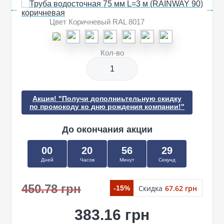
Цвет Коричневый RAL 8017
Кол-во
Акция! "Получи дополниьтельную скидку
по промокоду ко дню рождения компании!"
До окончания акции
00
20
56
29
Дней
Часов
Минут
Секунд
450.78 грн
Скидка
67.62 грн
-15%
383.16 грн