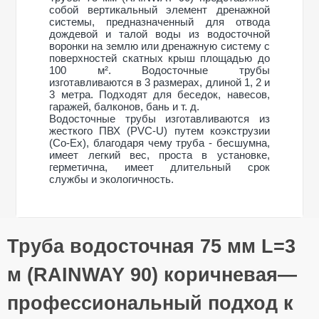
собой вертикальный элемент дренажной
системы, предназначенный для отвода
дождевой и талой воды из водосточной
воронки на землю или дренажную систему с
поверхностей скатных крыш площадью до
100 м². Водосточные трубы
изготавливаются в 3 размерах, длиной 1, 2 и
3 метра. Подходят для беседок, навесов,
гаражей, балконов, бань и т. д.
Водосточные трубы изготавливаются из
жесткого ПВХ (PVC-U) путем коэкструзии
(Co-Ex), благодаря чему труба - бесшумна,
имеет легкий вес, проста в установке,
герметична, имеет длительный срок
службы и экологичность.
Общие характеристики
Труба водосточная 75 мм L=3
Тип системы
90/75 мм
Оставьте свой отзыв
Материал
ПВХ (PVC-U)
м (RAINWAY 90) коричневая—
Технология
Коекструзия (Co-
производства
Ex)
профессиональный подход к
Ваше имя
Размеры