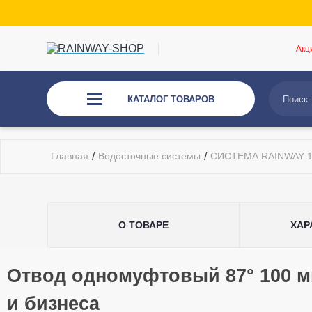
Акц
КАТАЛОГ ТОВАРОВ
Главная
/
Водосточные системы
/
СИСТЕМА RAINWAY 1
О ТОВАРЕ
ХАР
Общие характеристики
Отвод одномуфтовый 87° 100 
Тип системы
130/100 
Оставьте свой отзыв
Материал
ПВХ (PVC
и бизнеса
Технология производства
Литье