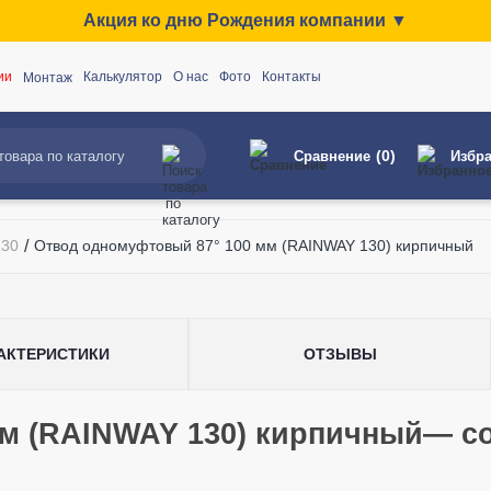
Акция ко дню Рождения компании ▼
ии
Калькулятор
О нас
Фото
Контакты
Монтаж
(0)
Сравнение
Избр
30
/
Отвод одномуфтовый 87° 100 мм (RAINWAY 130) кирпичный
АКТЕРИСТИКИ
ОТЗЫВЫ
мм (RAINWAY 130) кирпичный— с
Отвод одномуфтовы
мм
-U)
Отв