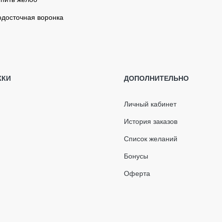
одосточная воронка
аглушка воронки правая (RAINWAY 130) зеленая
твод двухмуфтовый 87° 75 мм (RAINWAY 90)
По тарифам
ЖКИ
ДОПОЛНИТЕЛЬНО
оричневый
перевозчика
Бесплатно
твод двухмуфтовый 87° 100 мм (RAINWAY 130)
Личный кабинет
рафитовый
Подробнее о гарантии
История заказов
руба антрацитовая 85мм L=3м GIZA
Список желаний
Бонусы
Оферта
я смонтированной кровли