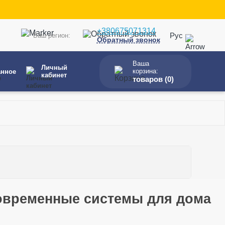
+380675071314
Рус
Ваш регион:
Обратный звонок
Ваша
Личный
корзина:
анное
кабинет
товаров (
0
)
овременные системы для дома
й 87° 100 мм
од одномуфтовый