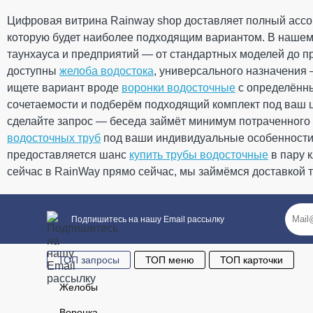
Размеры
Ваше имя
Цифровая витрина Rainway shop доставляет полный ассор
Длина
156 мм
которую будет наиболее подходящим вариантом. В нашем
Вес
0,195 кг
ОПИСАНИЕ
таунхауса и предприятий — от стандартных моделей до п
Габариты
156 × 147
Количество в упаковке
20 шт
доступны
желоба водостока
, универсального назначения
Предназначен для отвода воды из водосточ
Дополнительные характеристики
ищете вариант вроде
Ваш отзыв
воронки водосточные
с определённ
установленной на фасаде дома. Соединение
Температура использования
от - 40°С 
вследствие чего жидкость не будет вытекать, 
сочетаемости и подберём подходящий комплект под ваш ц
Температура для монтажа
от + 5°С
будет должным образом герметизирована.
сделайте запрос — беседа займёт минимум потраченного 
Устойчивость к УФ-излучению
Устойчив
Используются также для обхода архитектурн
водосточных труб
Гарантия
под ваши индивидуальные особенност
10 лет
фасада и отвода воды из водосточной системы на
Европейский стандарт
EN 12200
предоставляется шанс
купить трубы водосточные
в пару 
Сертификат соответствия
Сертифи
Отвод изготовлен из жесткого ПВХ (PVC-U) методо
сейчас в RainWay прямо сейчас, мы займёмся доставкой т
Во время монтажа обращайте внимание н
Рейтинг
направление потока воды на элементе.
Подпишитесь на нашу Email рассылку
ОТПРАВИТЬ
ТОП запросы
ТОП меню
ТОП карточки
Желобы
Воронка