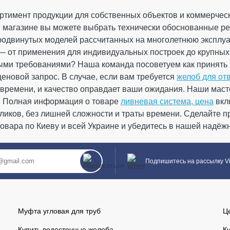
(RAINWAY 130) кир
87° 
тимент продукции для собственных объектов и коммерческ
 магазине вы можете выбрать технически обоснованные ре
кир
На складе
0
родвинутых моделей рассчитанных на многолетнюю эксплуа
 × 105 мм
 — от применения для индивидуальных построек до крупных
ной системы,
ыми требованиями? Наша команда посоветуем как принять
 постоянное,
Ко
Цвет Кирпичный RAL 8004
На скла
/ до + 60°С
а конструкция
еновой запрос. В случае, если вам требуется
желоб для отв
времени, и качество оправдает ваши ожидания. Наши маст
ый
ых элементов
Кол-во
и Полная информация о товаре
ливневая система, цена
вкл
 землю.
-1:2016
кликов, без лишней сложности и траты времени. Сделайте 
Закрыть
цирован
Акция! "Получи дополниьтельную скидк
м литья.
овара по Киеву и всей Украине и убедитесь в нашей надёжн
а указанное
До окон
Подпишитесь на рассылку V
02
02
Дней
Часов
ПРОДОЛЖИТЬ ПОКУПКИ
287.78 грн
Скидка
43.17 грн
-15%
Муфта угловая для труб
Ц
244.61 грн
Купить водосточные желоба
К