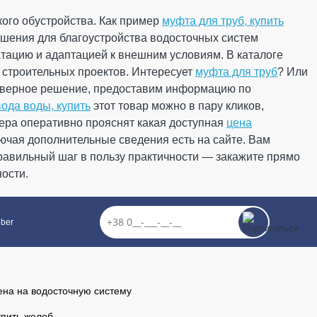
пичный
100 мм (RAINWAY 130)
ого обустройства. Как пример
муфта для труб, купить
Артикул: 10.130.18.006
шения для благоустройства водосточных систем
пичный
тацию и адаптацией к внешним условиям. В каталоге
 строительных проектов. Интересует
муфта для труб
? Или
 верное решение, предоставим информацию по
л-во
де
ода воды, купить
этот товар можно в пару кликов,
ера оперативно прояснят какая доступная
цена
287.78
43.17
ючая дополнительные сведения есть на сайте. Вам
Скидка
-15%
грн
грн
правильный шаг в пользу практичности — закажите прямо
у по промокоду ко дню рождения компании!"
ости.
244.61 грн
чания акции
КУПИТЬ
iber
23
03
Минут
Секунд
ена на водосточную систему
упить желоб