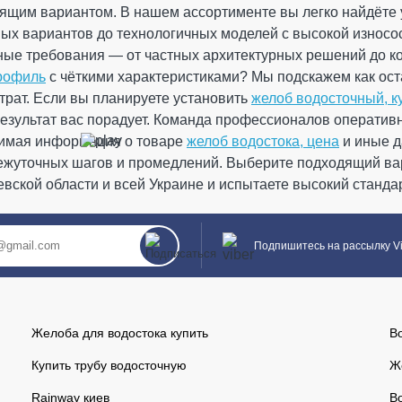
графитовая
дящим вариантом. В нашем ассортименте вы легко найдёте
300x3
вых вариантов до технологичных моделей с высокой износ
граф
На складе
зные требования — от частных архитектурных решений до 
0
рофиль
с чёткими характеристиками? Мы подскажем как оста
× 3000 мм
трат. Если вы планируете установить
желоб водосточный, к
Кол-во
Цвет Графитовый RAL 7024
результат вас порадует. Команда профессионалов оператив
На склад
димая информация о товаре
/ до + 60°С
желоб водостока, цена
и иные д
межуточных шагов и промедлений. Выберите подходящий ва
Кол-во
ый
Закрыть
вской области и всей Украине и испытаете высокий станда
-43147227-002:2019
Акция! "Получи дополниьтельную скидк
цирован
Подпишитесь на рассылку V
До окон
00
16
 выступающей
Дней
Часов
 и необходима
ПРОДОЛЖИТЬ ПОКУПКИ
Желоба для водостока купить
В
 чердаках и
464.51 грн
Скидка
46.45 грн
-10%
Купить трубу водосточную
Ж
оложенную в
418.06 грн
сы, по обеим
Rainway киев
В