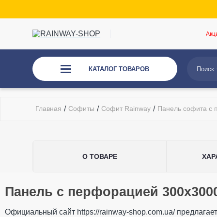
Акц
КАТАЛОГ ТОВАРОВ
Главная
/
Софиты
/
Софит Rainway
/
Панель софита с
О ТОВАРЕ
ХАР
Общие характеристики
Панель с перфорацией 300x300
Тип системы
130/100 
Оставьте свой отзыв
Материал
ПВХ (PVC
Официальный сайт https://rainway-shop.com.ua/ предлага
Технология производства
Экструзи