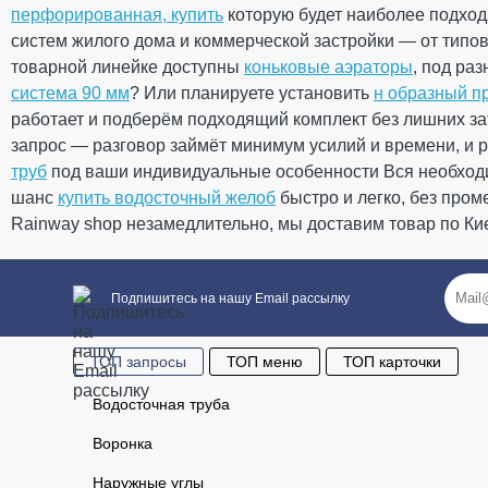
перфорированная, купить
которую будет наиболее подхо
Размеры
Ваше имя
систем жилого дома и коммерческой застройки — от типо
Ширина
300 мм
Длина
3000 мм
товарной линейке доступны
коньковые аэраторы
, под ра
Вес
2,0 кг
система 90 мм
? Или планируете установить
н образный п
Габариты
360 × 88 
работает и подберём подходящий комплект без лишних за
Количество в упаковке
10 шт
Ваш отзыв
запрос — разговор займёт минимум усилий и времени, и 
Дополнительные характеристики
труб
под ваши индивидуальные особенности Вся необхо
Температура использования
от - 40°С 
Температура для монтажа
от + 5°С
шанс
купить водосточный желоб
быстро и легко, без про
Устойчивость к УФ-излучению
Устойчив
Rainway shop незамедлительно, мы доставим товар по Кие
Гарантия
10 лет
Европейский стандарт
ТУ У 22.2
Сертификат соответствия
Сертифи
Подпишитесь на нашу Email рассылку
Рейтинг
ОПИСАНИЕ
ТОП запросы
ТОП меню
ТОП карточки
Панели предназначены для закрытия нижней
части крыши, где используется изоляция крыши
Водосточная труба
ОТПРАВИТЬ
вентиляция или для облицовки потолка на
чердачных помещениях.
Воронка
Панель имеет частичную перфорацию, расп
середине изделия в виде перфорированной поло
Наружные углы