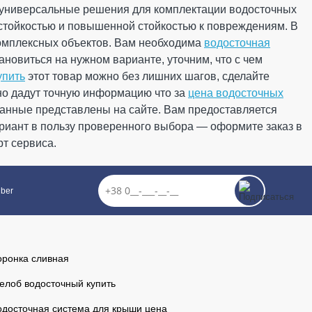
 универсальные решения для комплектации водосточных
000 (0.9 м2)
остойкостью и повышенной стойкостью к повреждениям. В
Артикул: 12.300.02.307
итовая
комплексных объектов. Вам необходима
водосточная
новиться на нужном варианте, уточним, что с чем
упить
этот товар можно без лишних шагов, сделайте
но дадут точную информацию что за
е
цена водосточных
анные представлены на сайте. Вам предоставляется
464.51
риант в пользу проверенного выбора — оформите заказ в
46.45
Скидка
-10%
рт сервиса.
грн
грн
у по промокоду ко дню рождения компании!"
418.06 грн
iber
чания акции
КУПИТЬ
15
58
Минут
Секунд
оронка сливная
елоб водосточный купить
одосточная система для крыши цена