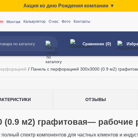
Акция ко дню Рождения компании ▼
ии
Калькулятор
О нас
Фото
Контакты
Монтаж
(0)
Сравнение
Избр
 перфорацией
/
Панель с перфорацией 300x3000 (0.9 м2) графитов
АКТЕРИСТИКИ
ОТЗЫВЫ
0 (0.9 м2) графитовая— рабочие
Панель с перфораци
мм
-U)
ет полный спектр компонентов для частных клиентов и инду
Пане
я