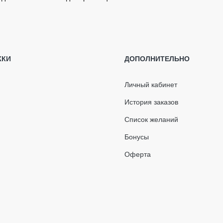
елоб 3 м (RAINWAY 90) красный
оронка желоба (RAINWAY 90) кирпичная
ЖКИ
ДОПОЛНИТЕЛЬНО
гол желоба внутренний 90° антрацитовый 120мм
По тарифам
IZA
перевозчика
Личный кабинет
аглушка воронки левая (RAINWAY 130) зеленая
Бесплатно
История заказов
Подробнее о гарантии
Список желаний
Бонусы
Оферта
я смонтированной кровли