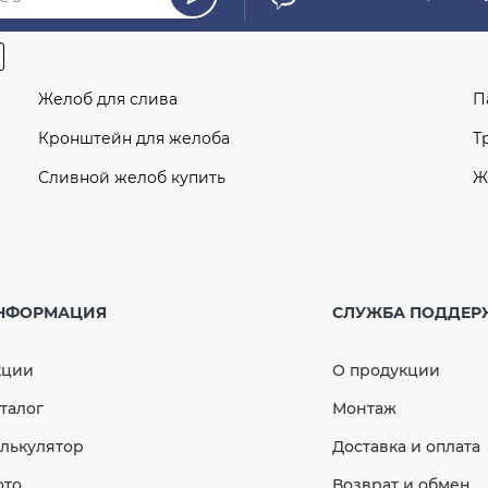
Желоб для слива
П
Кронштейн для желоба
Т
Сливной желоб купить
Ж
Кронштейн трубы 75мм (Rainway 90) серый
У
к
Угол желоба внутренний белый 90° 120мм GIZA
НФОРМАЦИЯ
СЛУЖБА ПОДДЕР
У
к
Аэратор кровельный точечный для
смонтированной кровли графитовый
кции
О продукции
J
Отвод двухмуфтовый 67° 75мм (RAINWAY 90)
талог
Монтаж
зеленый
О
к
лькулятор
Доставка и оплата
лект водостока
ото
Возврат и обмен