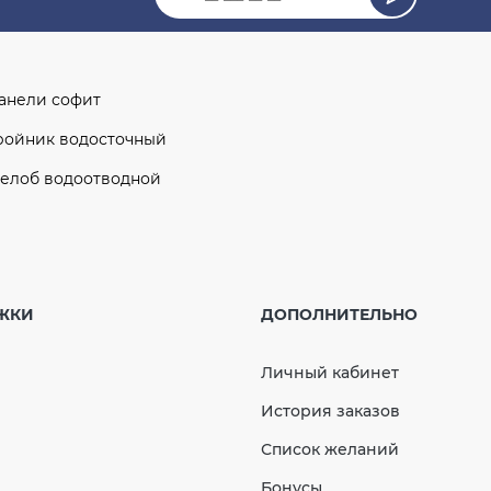
анели софит
ройник водосточный
елоб водоотводной
гол желоба внутренний 110°- 170° (RAINWAY 130),
оричневый, произвольный
ЖКИ
ДОПОЛНИТЕЛЬНО
гол желоба наружный 135° (RAINWAY 90)
оричневый
Личный кабинет
-профиль L-3000 мм темно-графитовый
История заказов
твод одномуфтовый 67° 100 мм (RAINWAY 130)
оричневый
Список желаний
Бонусы