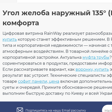
Общие характеристики
Угол желоба наружный 135°
Тип системы
90/
Оставьте свой отзыв
комфорта
Материал
ПВХ
Технология производства
Коек
Размеры
Ваше имя
Цифровая витрина RainWay реализует разнообрази
Длина
238
купить
которую станет эффективным решением. В 
Вес
0,18
типа и корпоративной недвижимости — начиная с 
Габариты
270 
атмосферным воздействиям. В товарной линейке
Количество в упаковке
20 
корпоративной застройки. Актуальна
муфта трубы
?
Ваш отзыв
Дополнительные характеристики
Температура использования
от -
сориентироваться в продуктах, предоставим инфо
Температура для монтажа
от +
Если рассматриваете вариант, как
воронку, купить
э
Устойчивость к УФ-излучению
Уст
результат вас устроит. Технические специалисты э
Гарантия
10 л
товаре
софит панели, цена
включая дополнительные
Европейский стандарт
EN 
суеты и очередей. Примите обоснованное решение 
Сертификат соответствия
Сер
выполним быструю доставку по Киеву и всей Украи
Рейтинг
Подпишитесь на нашу Email рассылку