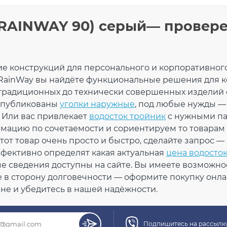
ПРОДОЛЖИТЬ ПОКУПКИ
 (RAINWAY 90) серый— провер
75 мм
 (PVC-U)
Угол 
струзия (Co-Ex)
е конструкций для персонального и корпоративного
135° 
 мм
RainWay вы найдёте функциональные решения для к
 кг
серы
традиционных до технически совершенных изделий с
× 221 × 108 мм
 опубликованы
уголки наружные
, под любые нужды —
шт
 Или вас привлекает
водосток тройник
с нужными па
На складе
 40°С / до + 60°С
рмацию по сочетаемости и сориентируем то товарам
 5°С
тот товар очень просто и быстро, сделайте запрос —
ойчивый
ффективно определят какая актуальная
цена водосто
Кол-во
ет
 сведения доступны на сайте. Вы имеете возможно
607:2004
в сторону долговечности — оформите покупку онлай
тифицирован
не и убедитесь в нашей надёжности.
Подпишитесь на рассылку