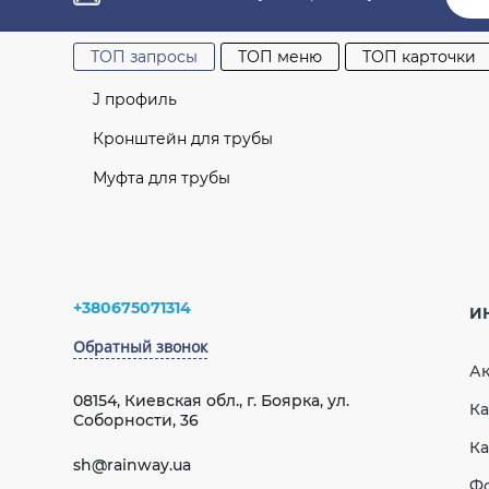
ОТПРАВИТЬ
ТОП запросы
ТОП меню
ТОП карточки
J профиль
Кронштейн для трубы
Муфта для трубы
Труба водосточная 100 мм L=4 м (RAINWAY 130)
Водосточная система
графитовая
Софиты
+380675071314
И
Муфта трубы антрацитовая 85мм GIZA
Кровельная вентиляция
Обратный звонок
EliteVent
Кронштейн желоба красный 120мм GIZA
А
Интернет-магазин водостоков
Труба водосточная 75 мм L=3 м (RAINWAY 90)
08154, Киевская обл., г. Боярка, ул.
Ка
белая
Соборности, 36
Ка
sh@rainway.ua
Водосточная система
rainway 90
Комп
Ф