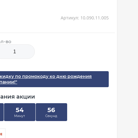
Артикул: 10.090.11.005
л-во
скидку по промокоду ко дню рождения
пании!"
чания акции
54
55
Минут
Секунд
рн