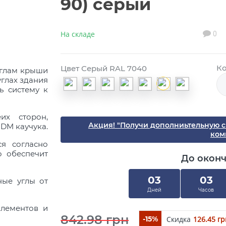
90) серый
На складе
0
Ко
Цвет Серый RAL 7040
углам крыши
углах здания
ть систему к
их сторон,
Акция! "Получи дополниьтельную 
DM каучука.
ком
я согласно
о обеспечит
До окон
03
03
ные углы от
Дней
Часов
элементов и
842.98 грн
Скидка
126.45 г
-15%