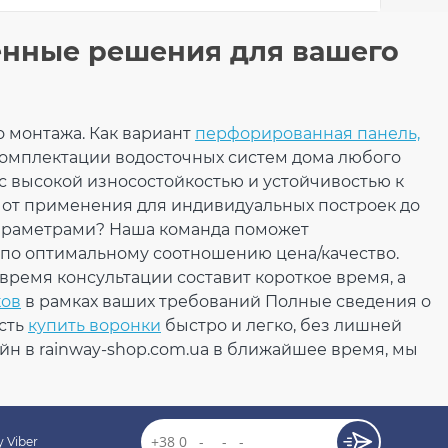
енные решения для вашего
желоба наружный
 монтажа. Как вариант
(RAINWAY 90)
перфорированная панель,
омплектации водосточных систем дома любого
й
 высокой износостойкостью и устойчивостью к
 от применения для индивидуальных построек до
раметрами? Наша команда поможет
 по оптимальному соотношению цена/качество.
 время консультации составит короткое время, а
842.98
ков
в рамках ваших требований Полные сведения о
126.45
Скидка
-15%
грн
грн
сть
купить воронки
быстро и легко, без лишней
н в rainway-shop.com.ua в ближайшее время, мы
716.53 грн
КУПИТЬ
 Viber