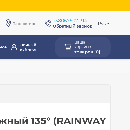
+380675071314
Рус
Ваш регион:
Обратный звонок
Ваша
Личный
корзина:
ное
кабинет
товаров (
0
)
жный 135° (RAINWAY