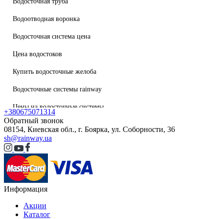
Водосточная труба
Водоотводная воронка
Водосточная система цена
Цена водостоков
Купить водосточные желоба
Водосточные системы rainway
Цены на водосточные системы
+380675071314
J-профиль L-3000 мм темно-коричневий
Водосточная система
Обратный звонок
08154, Киевская обл., г. Боярка, ул. Соборности, 36
Отвод двухмуфтовый 87° 100 мм (RAINWAY 130) графитовый
Софиты
sh@rainway.ua
Воронка желоба (RAINWAY 130) черная
Кровельная вентиляция EliteVent
Тройник 67° 75x75 мм (RAINWAY 90) кирпичный
Интернет-магазин водостоков
Воронка желоба (RAINWAY 90) красная
Информация
Водосточная система
H-профиль L-3000 мм белый
Акции
rainway 130
Каталог
Отвод трубы двухмуфтовый 67° темно-коричневый 85мм GIZA