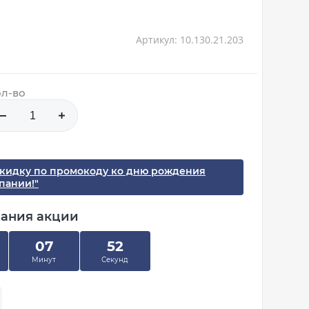
Артикул: 10.130.21.203
л-во
скидку по промокоду ко дню рождения
пании!"
чания акции
07
51
Минут
Секунд