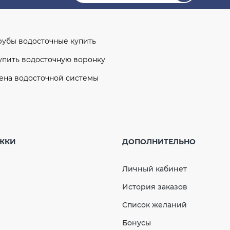
рубы водосточные купить
упить водосточную воронку
ена водосточной системы
гол желоба внутренний 90° (RAINWAY 90)
елый
ЖКИ
ДОПОЛНИТЕЛЬНО
уфта трубы 100 мм (RAINWAY 130) красная
гол желоба наружный 110°- 170° (RAINWAY 90),
Личный кабинет
расный, произвольный
История заказов
аглушка желоба левая (RAINWAY 130) зеленая
Список желаний
Бонусы