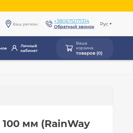
+380675071314
Рус
Ваш регион:
Обратный звонок
Ваша
Личный
корзина:
ное
кабинет
товаров (
0
)
100 мм (RainWay