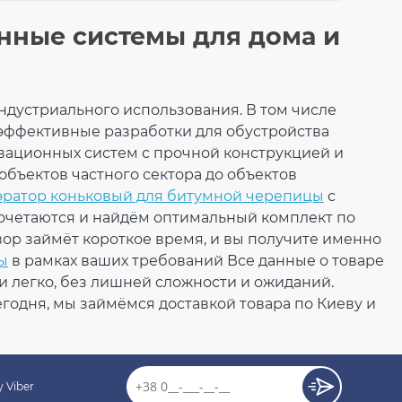
нные системы для дома и
нштейн трубы 100
индустриального использования. В том числе
(RainWay 130)
эффективные разработки для обустройства
еный
вационных систем с прочной конструкцией и
 объектов частного сектора до объектов
эратор коньковый для битумной черепицы
с
де
сочетаются и найдём оптимальный комплект по
вор займёт короткое время, и вы получите именно
166.82
ы
в рамках ваших требований Все данные о товаре
25.02
Скидка
-15%
грн
грн
и легко, без лишней сложности и ожиданий.
годня, мы займёмся доставкой товара по Киеву и
141.80 грн
КУПИТЬ
 Viber