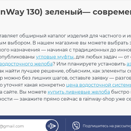
ПРОДОЛЖИТЬ ПОКУПКИ
inWay 130) зеленый— совреме
100 мм
 (PVC-U)
Кро
ье
ставляет обширный каталог изделий для частного и 
мм 
мм
ым выбором. В нашем магазине вы можете выбрать 
2 кг
зел
кого назначения — начиная с традиционных до инно
× 106 × 46 мм
 опубликованы
угловые муфты
, для любых задач — от
шт
водосточного желоба
? Или планируете установить
а
На скла
 40°С / до + 60°С
к найти лучшее решение, объясним, как элементы 
 5°С
ар можно без лишних шагов, оставьте заявку — разго
ойчивый
о уточнят какая конкретно
цена водосточной систем
Кол-во
ет
а сайте. Вы можете
купить ливневые желоба
быстро 
2200-1:2016
сти — закажите прямо сейчас в rainway-shop уже се
тифицирован
Подпишитесь на рассылку