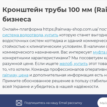
Общие характеристики
Кронштейн трубы 100 мм (Ra
Тип системы
130/
Оставьте свой отзыв
бизнеса
Материал
ПВХ
Технология производства
Лит
Размеры
Ваше имя
Онлайн-платформа https://rainway-shop.com.ua/ по
Длина
127 
система водоотвода, купить
которую станет выгодн
Вес
0,06
водосточных систем коттеджа и зданий коммерчес
Габариты
127 
стойкостью к климатическим условиям. В наличии
Количество в упаковке
80 
коммерческого назначения. Вас интересует
муфта 
Ваш отзыв
Дополнительные характеристики
Температура использования
от -
конкретными характеристиками? Мы посоветуем ка
Температура для монтажа
от +
разумной цене. Если ищете
желоб, купить
этот тов
Устойчивость к УФ-излучению
Уст
то, что хотели. Команда профессионалов оперативн
Гарантия
10 л
rainway, цена
и дополнительная информация есть н
Европейский стандарт
EN 1
Примите обоснованное решение в пользу стабильно
Сертификат соответствия
Сер
всей Украине и убедитесь в нашей надёжности.
Рейтинг
Подпишитесь на нашу Email рассылку