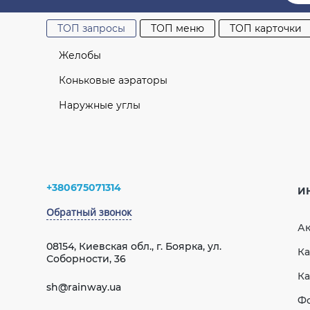
ОТПРАВИТЬ
ТОП запросы
ТОП меню
ТОП карточки
Нет отзывов об этом товаре.
Желобы
Коньковые аэраторы
Наружные углы
Угол желоба наружный красный 90° 120мм GIZA
Водосточная система
Софиты
Комплект белый 120мм L=4m GIZA
+380675071314
И
Кровельная вентиляция
Тройник 67° 100 мм (RAINWAY 130) белый
Обратный звонок
EliteVent
А
Желоб 3 м (RAINWAY 130) зеленый
Интернет-магазин водостоков
08154, Киевская обл., г. Боярка, ул.
Ка
Соборности, 36
Ка
sh@rainway.ua
Водосточная система
rainway 90
Комп
Ф