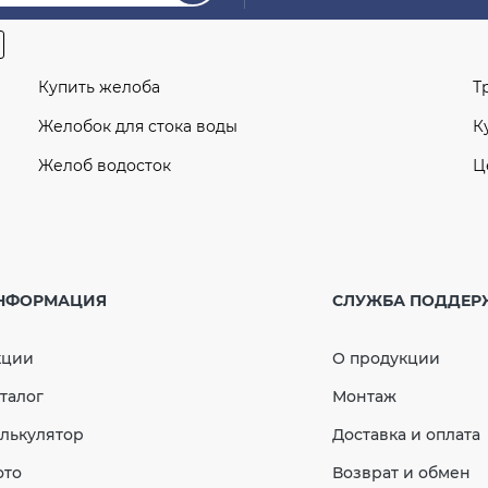
Купить желоба
Т
Желобок для стока воды
К
Желоб водосток
Ц
Тройник 67° 75x75 мм (RAINWAY 90) графитовый
У
б
Заглушка желоба правая (RAINWAY 130) зеленая
НФОРМАЦИЯ
СЛУЖБА ПОДДЕР
М
Дождеприемник 50-110 мм серый
У
кции
О продукции
к
Кронштейн желоба (RAINWAY 90) коричневый
талог
Монтаж
З
лькулятор
Доставка и оплата
лект водостока
ото
Возврат и обмен