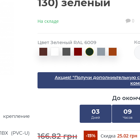
130) зеленый
На складе
0
Ко
Цвет Зеленый RAL 6009
Акция! "Получи дополниьтельную 
ком
До окон
03
09
крепление
Дней
Часов
ПВХ (PVC-U)
166.82 грн
Скидка
25.02 грн
-15%