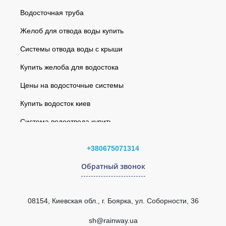
Водосточная труба
Желоб для отвода воды купить
Системы отвода воды с крыши
Купить желоба для водостока
Цены на водосточные системы
Купить водосток киев
Система водоотвода купить
Аэратор кровельный точечный для смонтированной
Водосточная система
кровли коричневый
+380675071314
Софиты
Заглушка желоба правая (RAINWAY 90) белая
Обратный звонок
Кровельная вентиляция EliteVent
Угол желоба наружный 135° (RAINWAY 90) графитовый
Интернет-магазин водостоков
Муфта трубы 100 мм (RAINWAY 130) серая
08154, Киевская обл., г. Боярка, ул. Соборности, 36
Водосточная система
Угол желоба внутренний 110°- 170° (RAINWAY 90),
кирпичный, произвольный
sh@rainway.ua
rainway 130